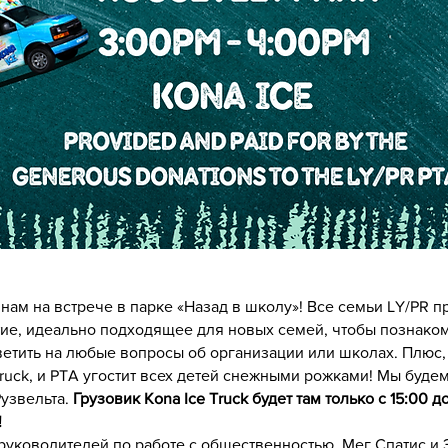
нам на встрече в парке «Назад в школу»! Все семьи LY/PR п
ие, идеально подходящее для новых семей, чтобы познаком
тветить на любые вопросы об организации или школах. Плюс,
Truck, и PTA угостит всех детей снежными рожками! Мы буде
узвельта.
Грузовик Kona Ice Truck будет там только с 15:00 д
!
уководителей по работе с общественностью, Мег Спатис и 