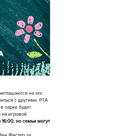
риглашаются на это
иться с другими. PTA
 в парке будет
м на игровой
о 16:00, но семьи могут
Энн Фистер за