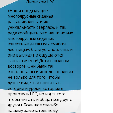
Лионском LRC.
«Наши предыдущие
многоярусные сиденья
разваливались, и их
уникальность стерлась. Я так
рада сообщить, что наши новые
многоярусные сиденья,
известные детям как «мягкие
лестницы», были установлены, и
они выглядят и ощущаются
фантастически! Дети в полном
восторге! Они были так
взволнованы и использовали их
не только для того, чтобы
лучше видеть и вникать в
истории и уроки, которые я
провожу в LRC, но и для того,
чтобы читать и общаться друг с
другом. Большое спасибо
нашему замечательному