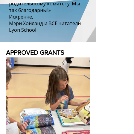
родительскому комитету. Мы
так благодарны!!»
Искренне,
Мэри Хойланд и ВСЕ читатели
Lyon School
APPROVED GRANTS