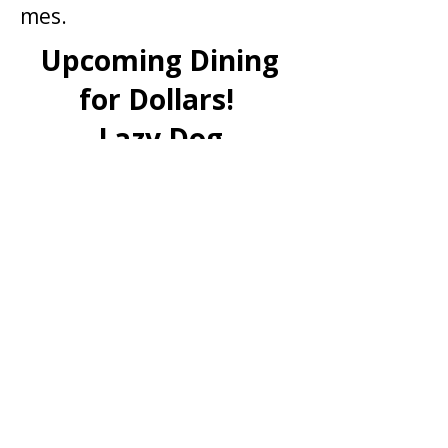
mes.
Upcoming Dining
for Dollars!
Lazy Dog
Fundraiser
3/15-3/19/26