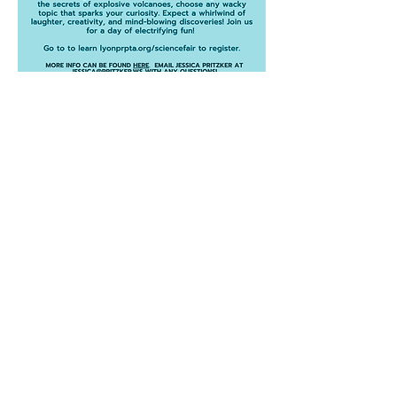
¿Qué es la Feria de Ciencias de
Pleasant Ridge?
La Feria de Ciencias de Pleasant
Ridge es una oportunidad para que
nuestros estudiantes investiguen,
creen y demuestren un principio
científico a sus amigos y familiares
en la escuela.
¿Cómo seleccionarán los estudiantes
los temas para su Proyecto de Feria
de Ciencias?
Los estudiantes pueden elegir
cualquier tema que les interese
investigar. Para provocar un poco de
reflexión, a continuación se