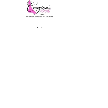
Tarjetas y obsequios
navideños para recaudar
fondos