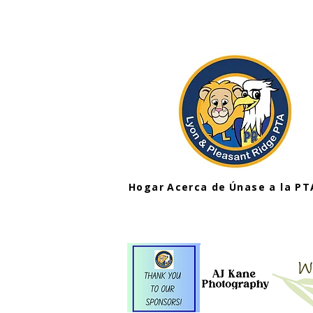
Hogar
Acerca de
Únase a la PT