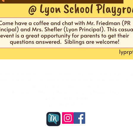
e voluntarios sin fines de lucro exenta de impuestos 501(c)(3). Nuestra misión principal es reun
 y mejoras de infraestructura que no están dentro del presupuesto de la escuela. Además, nos es
dentro del distrito escolar de Lyon/Pleasant Ridge.
Asociación de Padres y Maestros de Lyon y Pleasant Ridge
Glenview, Illinois 60025
lyprpta@gmail.com