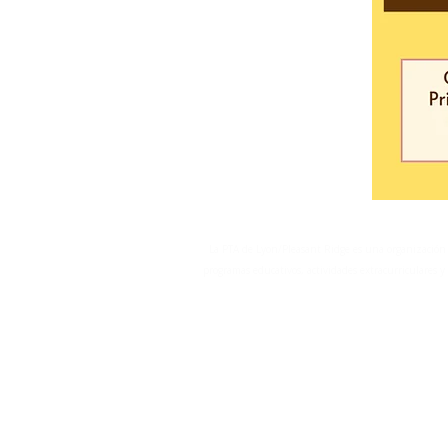
La PTA de Lyon/Pleasant Ridge es una organización d
programas educativos, actividades extracurriculares