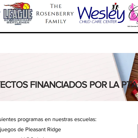
s financiados p
ECTOS FINANCIADOS POR LA PTA
uientes programas en nuestras escuelas:
 juegos de Pleasant Ridge