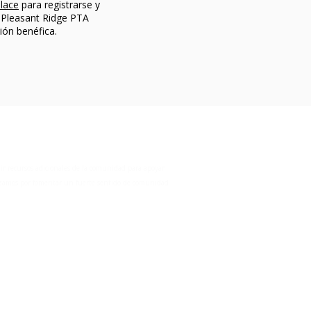
lace
para registrarse y
 Pleasant Ridge PTA
ón benéfica.
ir recursos adicionales de la comunidad para apoyar
forzamos por fomentar un fuerte sentido de comunidad