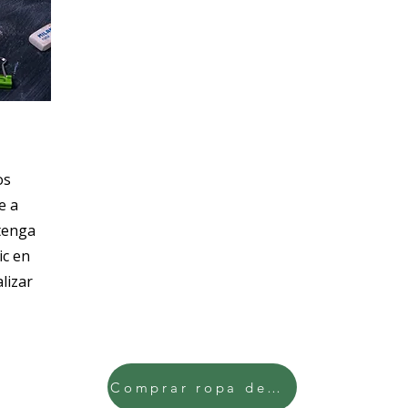
os
e a
btenga
ic en
lizar
Comprar ropa deportiva