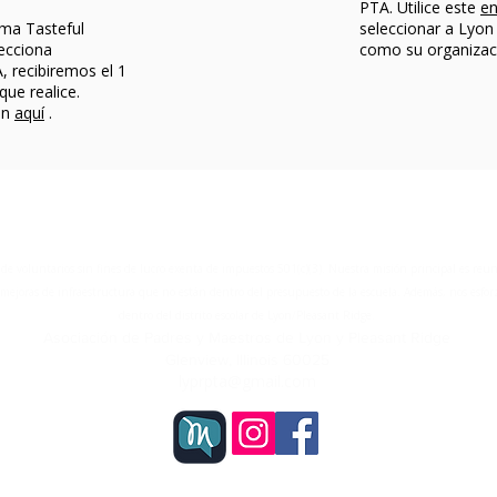
PTA. Utilice este
en
ma Tasteful
seleccionar a Lyon
ecciona
como su organizaci
 recibiremos el 1
ue realice.
ón
aquí
.
e voluntarios sin fines de lucro exenta de impuestos 501(c)(3). Nuestra misión principal es reun
 y mejoras de infraestructura que no están dentro del presupuesto de la escuela. Además, nos es
dentro del distrito escolar de Lyon/Pleasant Ridge.
Asociación de Padres y Maestros de Lyon y Pleasant Ridge
Glenview, Illinois 60025
lyprpta@gmail.com