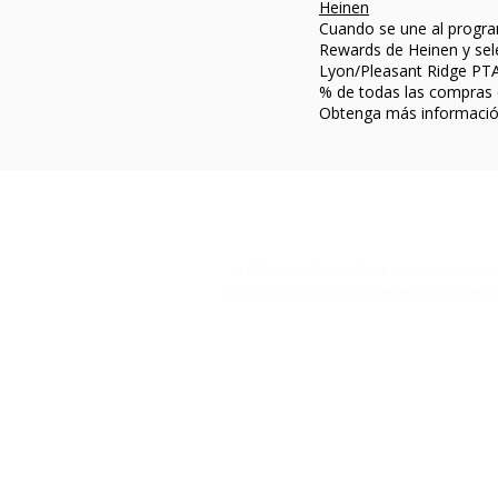
Heinen
Cuando se une al progra
Rewards de Heinen y sel
Lyon/Pleasant Ridge PTA,
% de todas las compras q
Obtenga más informaci
La PTA de Lyon/Pleasant Ridge es una organización d
programas educativos, actividades extracurriculares