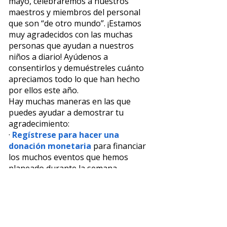
mayo, celebraremos a nuestros
maestros y miembros del personal
que son “de otro mundo”. ¡Estamos
muy agradecidos con las muchas
personas que ayudan a nuestros
niños a diario! Ayúdenos a
consentirlos y demuéstreles cuánto
apreciamos todo lo que han hecho
por ellos este año.
Hay muchas maneras en las que
puedes ayudar a demostrar tu
agradecimiento:
·
Regístrese para hacer una
donación monetaria
para financiar
los muchos eventos que hemos
planeado durante la semana,
incluido un almuerzo, un carrito de
café en el lugar, bocadillos, regalos,
etc. ¡Incluso puede patrocinar la
semana completa de un maestro!
·
Regístrate para donar una