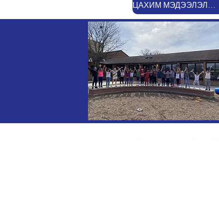
ЦАХИМ МЭДЭЭЛЭЛ БҮРТГҮҮЛЭХ
Lyon/Pleasant Ridge PTA нь 501(c)(3) татвараас чөлө
ажиллагаа, дэд бүтцийг сайжруулахад дэмжлэг үзүү