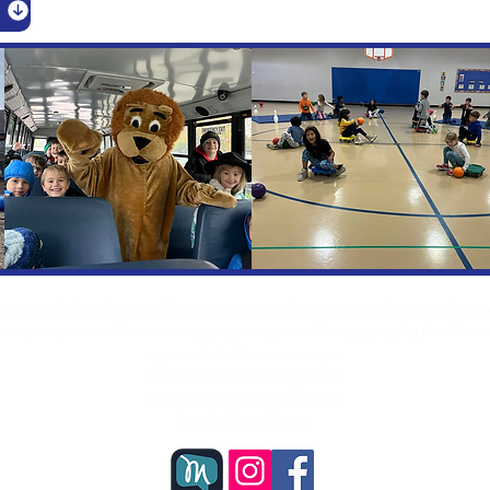
өлөгдсөн, ашгийн бус сайн дурын байгууллага юм. Бидний үндсэн зорилго бол сургуулийн төсвөөс 
лэх зорилгоор олон нийтээс нэмэлт нөөц цуглуулах явдал юм. Нэмж дурдахад бид Лион/Пле
мэдрэмжийг бий болгохыг хичээдэг.
Лион ба Pleasant Ridge PTA
Гленвью, Иллинойс 60025
lyprpta@gmail.com