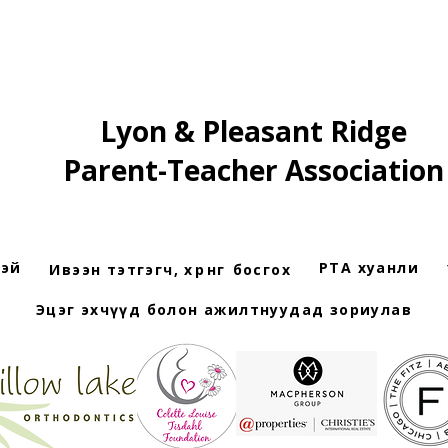
Lyon & Pleasant Ridge
Parent-Teacher Association
рэй
PTA хуанли
Ивээн тэтгэгч, хөрөнгө босгох
Эцэг эхчүүд болон ажилтнуудад зориулав