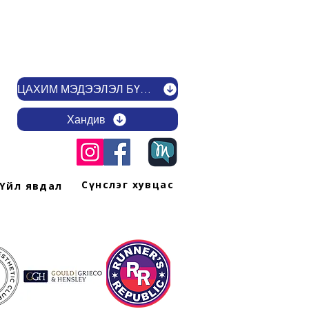
ЦАХИМ МЭДЭЭЛЭЛ БҮРТГҮҮЛЭХ
Хандив
Сүнслэг хувцас
Үйл явдал