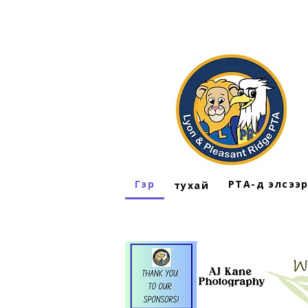
Гэр
PTA-д элсээ
тухай