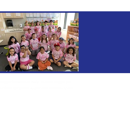
гадуурх боловсролын хөтөлбөр, хичээлээс гадуурх үйл
асант Ридж сургуулийн дүүрэгт олон нийтийн хүчтэй