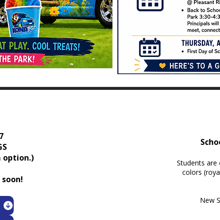
7
Schoo
GS
 option.)
Students are 
colors (roya
soon! ​
New S