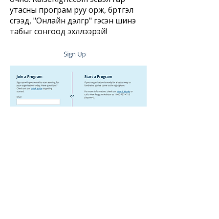
утасны програм руу орж, бүртгэл
үүсгээд, "Онлайн дэлгүүр" гэсэн шинэ
табыг сонгоод эхлүүлээрэй!
Эхлэхийн тулд энэ кодыг
оруулна уу:
Та доорх товчийг дарж програмын