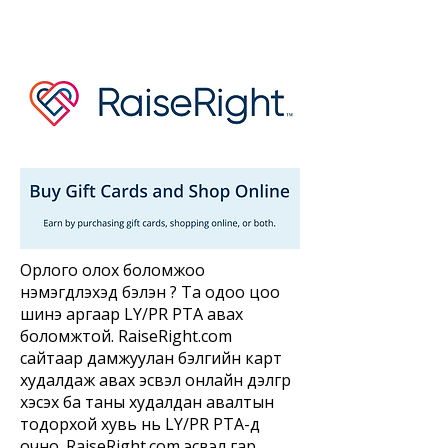
Орлого олох боломжоо
нэмэгдүүлэхэд бэлэн үү? Та одоо цоо
шинэ аргаар LY/PR PTA авах
боломжтой. RaiseRight.com
сайтаар дамжуулан бэлгийн карт
худалдаж авах эсвэл онлайн дэлгүүр
хэсэх ба таны худалдан авалтын
тодорхой хувь нь LY/PR PTA-д
очно. RaiseRight.com эсвэл гар