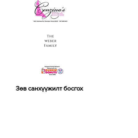
Зөв санхүүжилт босгох