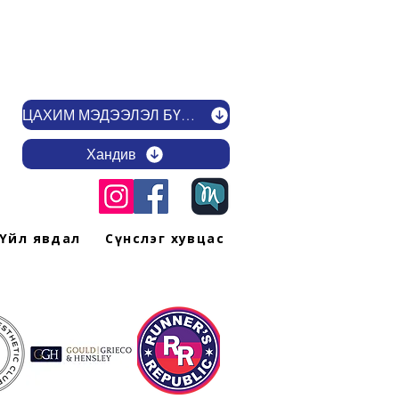
ЦАХИМ МЭДЭЭЛЭЛ БҮРТГҮҮЛЭХ
Хандив
Үйл явдал
Сүнслэг хувцас