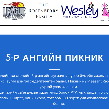
5-Р АНГИЙН ПИКНИК
лийн төгсгөлийн 5-р ангийн зугаалгын үеэр бүх үйл ажиллаг
үнс, зугаа цэнгэл хөдөлгөөнтэй байна. Пикник нь Pleasant Rid
дуртай уламжлал юм.
цэг эхийн сайн дурын ажилтнууд болон PTA нь хийлдэг тогло
лалын ширээ, үдийн хоол, тоглоом, DJ зэрэг үйл ажиллагааг
болно.