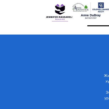
Жи
х
Э
ур