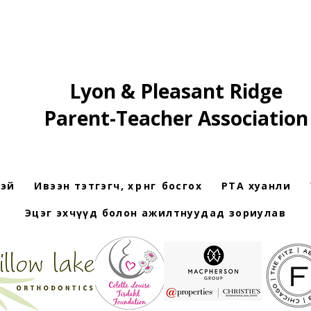
Lyon & Pleasant Ridge
Parent-Teacher Association
рэй
Ивээн тэтгэгч, хөрөнгө босгох
PTA хуанли
Эцэг эхчүүд болон ажилтнуудад зориулав