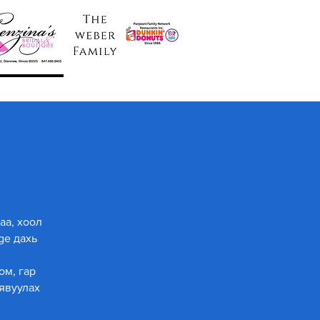
аа, хоол
ge дахь
ом, гар
 явуулах