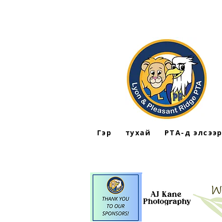
Гэр
тухай
PTA-д элсээ