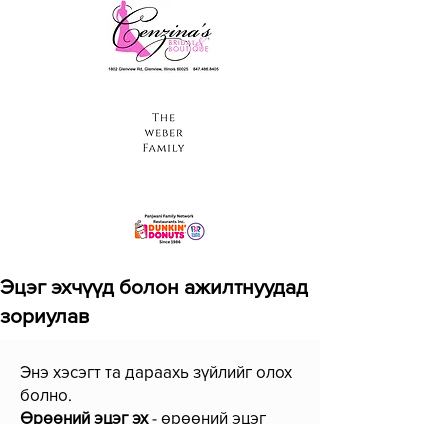
Эцэг эхчүүд болон ажилтнуудад
зориулав
Энэ хэсэгт та дараахь зүйлийг олох
болно.
Өрөөний эцэг эх
- өрөөний эцэг
эхчүүдэд зориулсан холбогдох