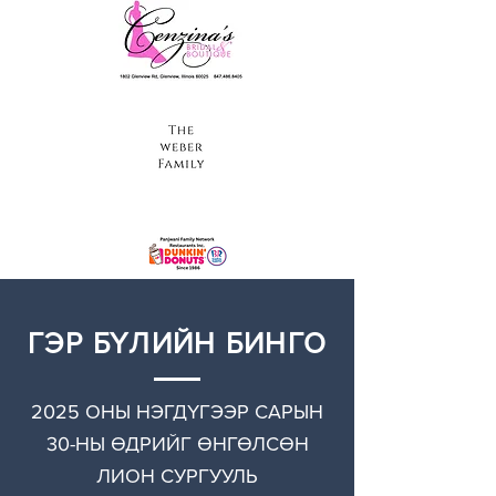
ГЭР БҮЛИЙН БИНГО
2025 ОНЫ НЭГДҮГЭЭР САРЫН
30-НЫ ӨДРИЙГ ӨНГӨЛСӨН
ЛИОН СУРГУУЛЬ